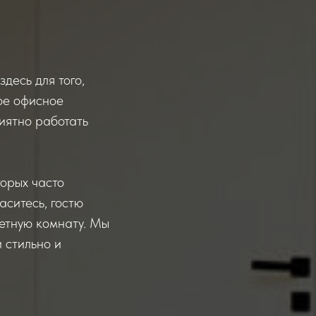
десь для того,
ое офисное
риятно работать
орых часто
аситесь, гостю
летную комнату. Мы
 стильно и