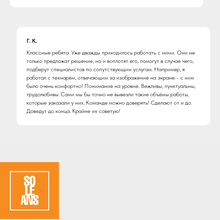
Г. К.
Классные ребята. Уже дважды приходилось работать с ними. Они не
только предложат решение, но и воплотят его, помогут в случае чего,
подберут специалистов по сопутствующим услугам. Например, я
работал с технарём, отвечающим за изображение на экране - с ним
было очень комфортно! Понимание на уровне. Вежливы, пунктуальны,
трудолюбивы. Сами мы бы точно не вывезли такие объёмы работы,
которые заказали у них. Команде можно доверять! Сделают от и до.
Доведут до конца. Крайне их советую!