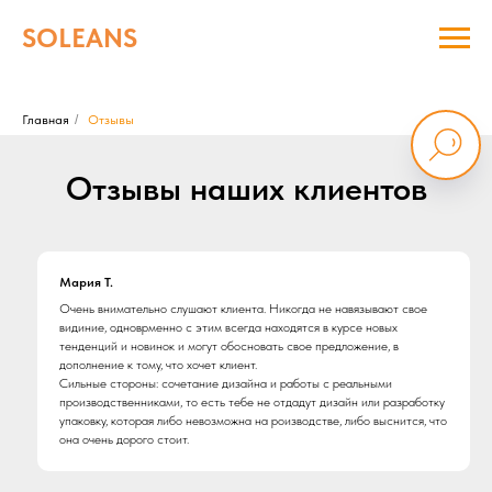
SOLEANS
Главная
/
Отзывы
Отзывы наших клиентов
Мария Т.
Очень внимательно слушают клиента. Никогда не навязывают свое
видиние, одноврменно с этим всегда находятся в курсе новых
тенденций и новинок и могут обосновать свое предложение, в
дополнение к тому, что хочет клиент.
Сильные стороны: сочетание дизайна и работы с реальными
производственниками, то есть тебе не отдадут дизайн или разработку
упаковку, которая либо невозможна на роизводстве, либо выснится, что
она очень дорого стоит.