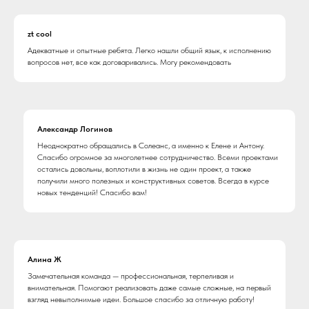
zt cool
Адекватные и опытные ребята. Легко нашли общий язык, к исполнению
вопросов нет, все как договаривались. Могу рекомендовать
Александр Логинов
Неоднократно обращались в Солеанс, а именно к Елене и Антону.
Спасибо огромное за многолетнее сотрудничество. Всеми проектами
остались довольны, воплотили в жизнь не один проект, а также
получили много полезных и конструктивных советов. Всегда в курсе
новых тенденций! Спасибо вам!
Алина Ж
Замечательная команда — профессиональная, терпеливая и
внимательная. Помогают реализовать даже самые сложные, на первый
взгляд невыполнимые идеи. Большое спасибо за отличную работу!